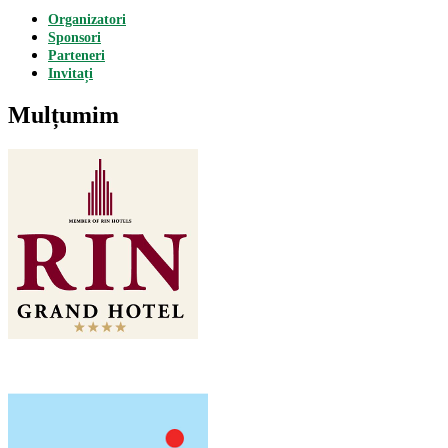
Organizatori
Sponsori
Parteneri
Invitați
Mulțumim