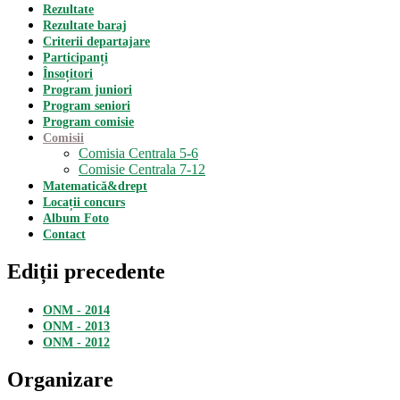
Rezultate
Rezultate baraj
Criterii departajare
Participanți
Însoțitori
Program juniori
Program seniori
Program comisie
Comisii
Comisia Centrala 5-6
Comisie Centrala 7-12
Matematică&drept
Locații concurs
Album Foto
Contact
Ediții precedente
ONM - 2014
ONM - 2013
ONM - 2012
Organizare