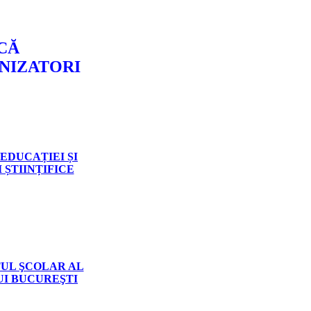
CĂ
GANIZATORI
EDUCAȚIEI ȘI
 ȘTIINȚIFICE
UL ŞCOLAR AL
UI BUCUREŞTI