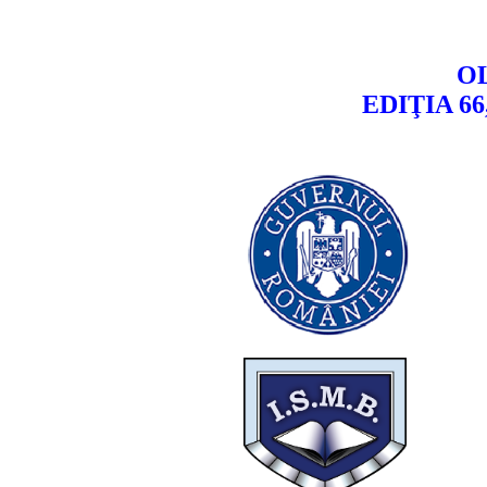
O
EDIŢIA 66