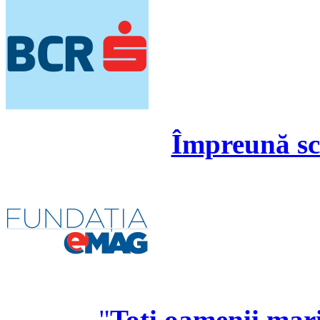
Împreună s
"
Toți oamenii mari